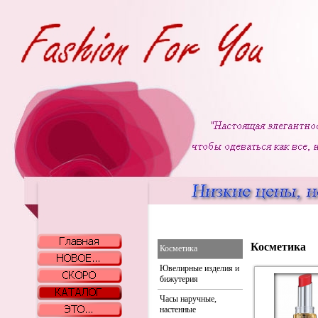
Косметика
Косметика
Ювелирные изделия и
бижутерия
Часы наручные,
настенные